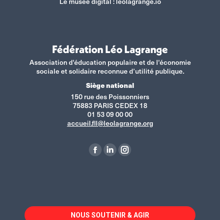
Le musée digital :
leolagrange.io
Fédération Léo Lagrange
Association d'éducation populaire et de l'économie
sociale et solidaire reconnue d’utilité publique.
Siège national
150 rue des Poissonniers
75883 PARIS CEDEX 18
01 53 09 00 00
accueil.fll@leolagrange.org
Retrouvez-nous sur :
La
La
La
page
page
page
Facebook
LinkedIn
Instagram
s'ouvre
s'ouvre
s'ouvre
dans
dans
dans
NOUS SOUTENIR & AGIR
une
une
une