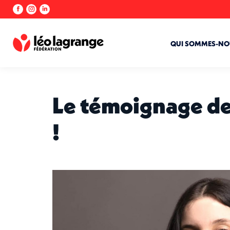
La
La
La
page
page
page
Facebook
Instagram
LinkedIn
s'ouvre
s'ouvre
s'ouvre
QUI SOMMES-NO
dans
dans
dans
une
une
une
nouvelle
nouvelle
nouvelle
fenêtre
fenêtre
fenêtre
Le témoignage de
!