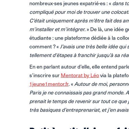
nombreux·ses jeunes expatrié·es : «
dans tou
compliqué pour moi de trouver une colocati
C’était uniquement après m’être fait des am
m’installer et m’intégrer.
» De là, une idée g
étudiante : une plateforme dédiée à la colloc
comment ? «
J’avais une très belle idée qui
tellement d’étapes à franchir jusqu’à sa réal
En en parlant autour d’elle, elle entend par
s’inscrire sur
Mentorat by Léo
via la plate
1jeune1mentor.fr
. «
Autour de moi, personne
Paris je ne connaissais pas grand monde. A
prenait le temps de revenir sur tout ce que j
très basiques d’entreprenariat, et j’en avais