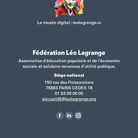
Le musée digital :
leolagrange.io
Fédération Léo Lagrange
Association d'éducation populaire et de l'économie
sociale et solidaire reconnue d’utilité publique.
Siège national
150 rue des Poissonniers
75883 PARIS CEDEX 18
01 53 09 00 00
accueil.fll@leolagrange.org
Retrouvez-nous sur :
La
La
La
page
page
page
Facebook
LinkedIn
Instagram