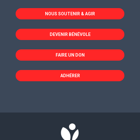
dans
dans
dans
NOUS SOUTENIR & AGIR
une
une
une
nouvelle
nouvelle
nouvelle
fenêtre
fenêtre
fenêtre
DEVENIR BÉNÉVOLE
FAIRE UN DON
ADHÉRER