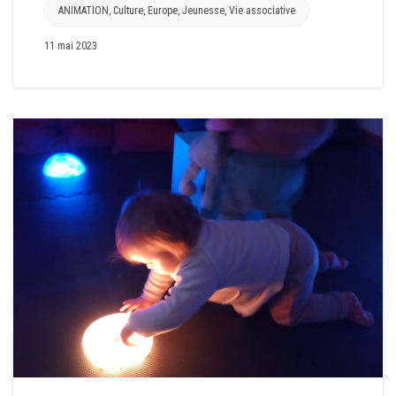
ANIMATION
,
Culture
,
Europe
,
Jeunesse
,
Vie associative
11 mai 2023