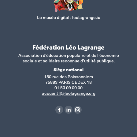
Le musée digital :
leolagrange.io
Fédération Léo Lagrange
Association d'éducation populaire et de l'économie
sociale et solidaire reconnue d’utilité publique.
Siège national
150 rue des Poissonniers
75883 PARIS CEDEX 18
01 53 09 00 00
accueil.fll@leolagrange.org
Retrouvez-nous sur :
La
La
La
page
page
page
Facebook
LinkedIn
Instagram
s'ouvre
s'ouvre
s'ouvre