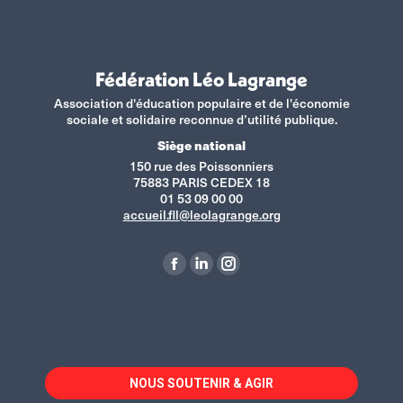
Fédération Léo Lagrange
Association d'éducation populaire et de l'économie
sociale et solidaire reconnue d’utilité publique.
Siège national
150 rue des Poissonniers
75883 PARIS CEDEX 18
01 53 09 00 00
accueil.fll@leolagrange.org
Retrouvez-nous sur :
La
La
La
page
page
page
Facebook
LinkedIn
Instagram
s'ouvre
s'ouvre
s'ouvre
dans
dans
dans
NOUS SOUTENIR & AGIR
une
une
une