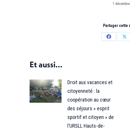
1 décembre
Partager cette
Partager
Par
sur
sur
Facebook
X
Et aussi...
Droit aux vacances et
citoyenneté : la
coopération au cœur
des séjours « esprit
sportif et citoyen » de
l’URSLL Hauts-de-