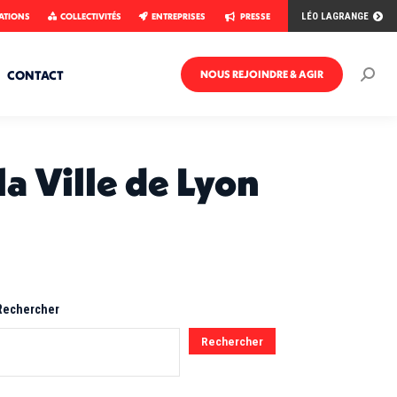
ATIONS
COLLECTIVITÉS
ENTREPRISES
PRESSE
LÉO LAGRANGE
CONTACT
NOUS REJOINDRE & AGIR
Rech
:
a Ville de Lyon
Rechercher
Rechercher