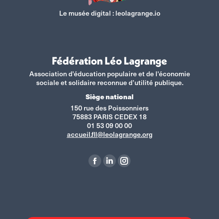
Le musée digital :
leolagrange.io
Fédération Léo Lagrange
Association d'éducation populaire et de l'économie
sociale et solidaire reconnue d’utilité publique.
Siège national
150 rue des Poissonniers
75883 PARIS CEDEX 18
01 53 09 00 00
accueil.fll@leolagrange.org
Retrouvez-nous sur :
La
La
La
page
page
page
Facebook
LinkedIn
Instagram
s'ouvre
s'ouvre
s'ouvre
dans
dans
dans