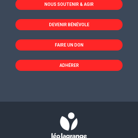
NOUS SOUTENIR & AGIR
une
une
une
nouvelle
nouvelle
nouvelle
fenêtre
fenêtre
fenêtre
DEVENIR BÉNÉVOLE
FAIRE UN DON
ADHÉRER