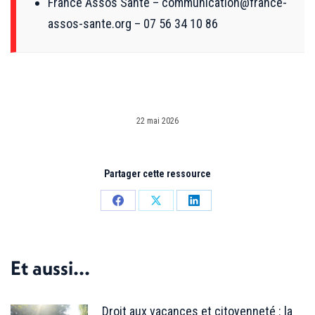
France Assos Santé – communication@france-
assos-sante.org – 07 56 34 10 86
22 mai 2026
Partager cette ressource
Partager
Partager
Partager
sur
sur
sur
Facebook
X
LinkedIn
Et aussi...
Droit aux vacances et citoyenneté : la