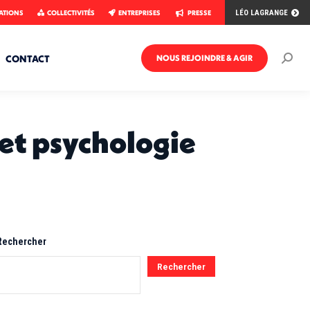
ATIONS
COLLECTIVITÉS
ENTREPRISES
PRESSE
LÉO LAGRANGE
CONTACT
NOUS REJOINDRE & AGIR
Rech
:
 et psychologie
Rechercher
Rechercher