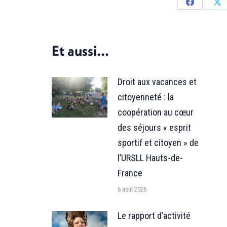
Partager
Par
sur
sur
Facebook
X
Et aussi...
Droit aux vacances et
citoyenneté : la
coopération au cœur
des séjours « esprit
sportif et citoyen » de
l’URSLL Hauts-de-
France
6 août 2026
Le rapport d’activité