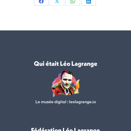
Partager
Partager
Partager
Partager
sur
sur
sur
sur
Facebook
X
WhatsApp
LinkedIn
Qui était Léo Lagrange
Le musée digital :
leolagrange.io
Fédération Léo Lagrange