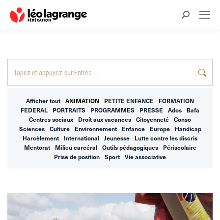
Recherche
:
Recherche
:
Afficher tout
ANIMATION
PETITE ENFANCE
FORMATION
FEDERAL
PORTRAITS
PROGRAMMES
PRESSE
Ados
Bafa
Centres sociaux
Droit aux vacances
Citoyenneté
Conso
Sciences
Culture
Environnement
Enfance
Europe
Handicap
Harcèlement
International
Jeunesse
Lutte contre les discris
Mentorat
Milieu carcéral
Outils pédagogiques
Périscolaire
Prise de position
Sport
Vie associative