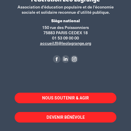
Association d'éducation populaire et de l'économie
sociale et solidaire reconnue d’utilité publique.
Siège national
150 rue des Poissonniers
75883 PARIS CEDEX 18
01 53 09 00 00
accueil.fll@leolagrange.org
Retrouvez-nous sur :
La
La
La
page
page
page
Facebook
LinkedIn
Instagram
s'ouvre
s'ouvre
s'ouvre
dans
dans
dans
NOUS SOUTENIR & AGIR
une
une
une
nouvelle
nouvelle
nouvelle
fenêtre
fenêtre
fenêtre
DEVENIR BÉNÉVOLE