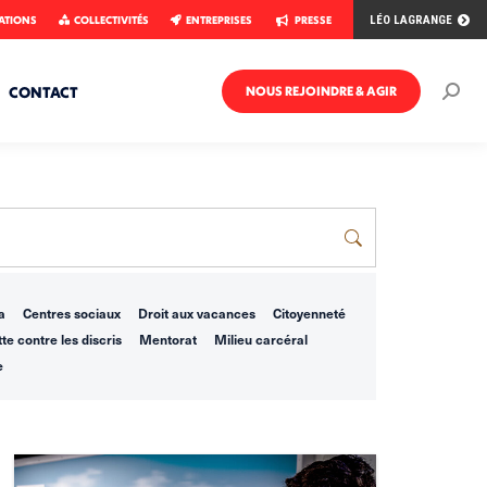
ATIONS
COLLECTIVITÉS
ENTREPRISES
PRESSE
LÉO LAGRANGE
CONTACT
NOUS REJOINDRE & AGIR
Rech
:
a
Centres sociaux
Droit aux vacances
Citoyenneté
te contre les discris
Mentorat
Milieu carcéral
e