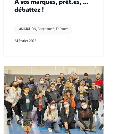
A vos marques, prêt.es, …
débattez !
ANIMATION
,
Citoyenneté
,
Enfance
24 février 2022