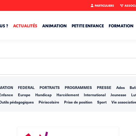
PARTICULIERS
ASSOCI
US ?
ACTUALITÉS
ANIMATION
PETITE ENFANCE
FORMATION
MATION
FEDERAL
PORTRAITS
PROGRAMMES
PRESSE
Ados
Baf
Enfance
Europe
Handicap
Harcèlement
International
Jeunesse
Lut
Outils pédagogiques
Périscolaire
Prise de position
Sport
Vie associativ