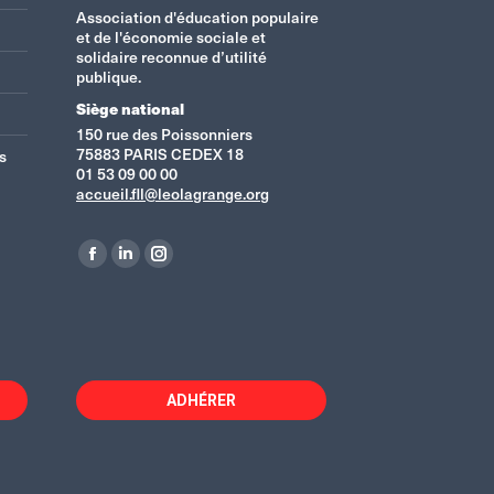
Association d'éducation populaire
et de l'économie sociale et
solidaire reconnue d’utilité
publique.
Siège national
150 rue des Poissonniers
75883 PARIS CEDEX 18
s
01 53 09 00 00
accueil.fll@leolagrange.org
Retrouvez-nous sur :
La
La
La
page
page
page
Facebook
LinkedIn
Instagram
s'ouvre
s'ouvre
s'ouvre
dans
dans
dans
ADHÉRER
une
une
une
nouvelle
nouvelle
nouvelle
fenêtre
fenêtre
fenêtre