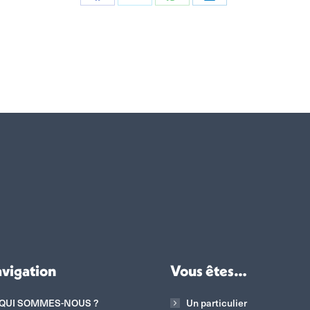
Partager
Partager
Partager
Partager
sur
sur
sur
sur
Facebook
X
WhatsApp
LinkedIn
vigation
Vous êtes…
QUI SOMMES-NOUS ?
Un particulier