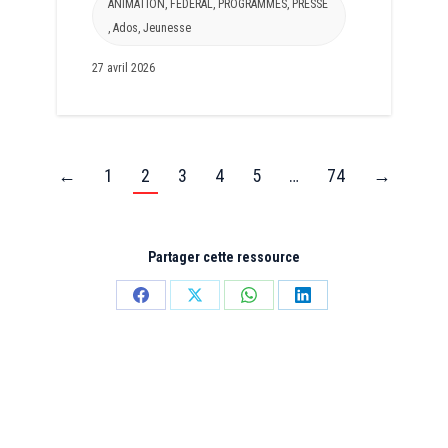
ANIMATION
,
FEDERAL
,
PROGRAMMES
,
PRESSE
,
Ados
,
Jeunesse
27 avril 2026
←
1
2
3
4
5
…
74
→
Partager cette ressource
Partager
Partager
Partager
Partager
sur
sur
sur
sur
Facebook
X
WhatsApp
LinkedIn