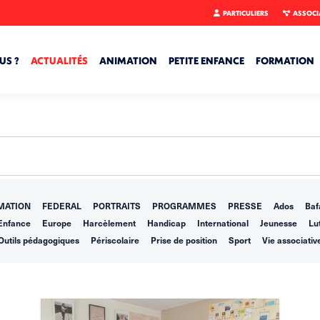
PARTICULIERS
ASSOCI
US ?
ACTUALITÉS
ANIMATION
PETITE ENFANCE
FORMATION
MATION
FEDERAL
PORTRAITS
PROGRAMMES
PRESSE
Ados
Baf
Enfance
Europe
Harcèlement
Handicap
International
Jeunesse
Lut
Outils pédagogiques
Périscolaire
Prise de position
Sport
Vie associativ