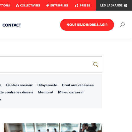
ATIONS
COLLECTIVITÉS
ENTREPRISES
PRESSE
LÉO LAGRANGE
CONTACT
NOUS REJOINDRE & AGIR
Rech
:
a
Centres sociaux
Citoyenneté
Droit aux vacances
te contre les discris
Mentorat
Milieu carcéral
e