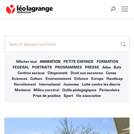
Recherche
:
Recherche
:
Afficher tout
ANIMATION
PETITE ENFANCE
FORMATION
FEDERAL
PORTRAITS
PROGRAMMES
PRESSE
Ados
Bafa
Centres sociaux
Citoyenneté
Droit aux vacances
Conso
Sciences
Culture
Environnement
Enfance
Europe
Handicap
Harcèlement
International
Jeunesse
Lutte contre les discris
Mentorat
Milieu carcéral
Outils pédagogiques
Périscolaire
Prise de position
Sport
Vie associative