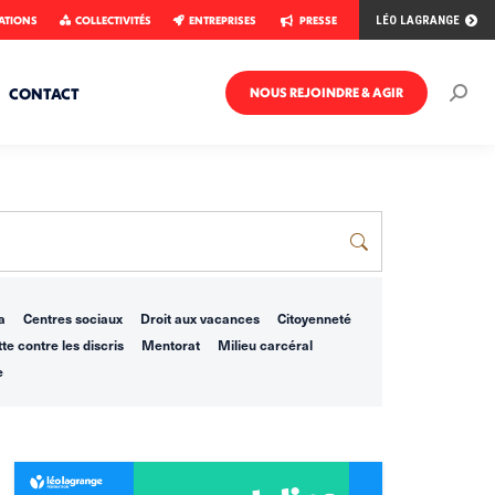
ATIONS
COLLECTIVITÉS
ENTREPRISES
PRESSE
LÉO LAGRANGE
CONTACT
NOUS REJOINDRE & AGIR
Rech
:
a
Centres sociaux
Droit aux vacances
Citoyenneté
te contre les discris
Mentorat
Milieu carcéral
e