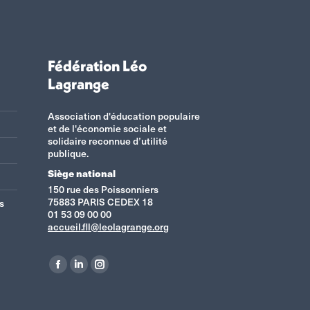
Fédération Léo
Lagrange
Association d'éducation populaire
et de l'économie sociale et
solidaire reconnue d’utilité
publique.
Siège national
150 rue des Poissonniers
75883 PARIS CEDEX 18
s
01 53 09 00 00
accueil.fll@leolagrange.org
Retrouvez-nous sur :
La
La
La
page
page
page
Facebook
LinkedIn
Instagram