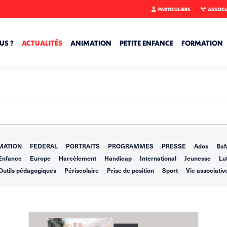
PARTICULIERS
ASSOCI
US ?
ACTUALITÉS
ANIMATION
PETITE ENFANCE
FORMATION
MATION
FEDERAL
PORTRAITS
PROGRAMMES
PRESSE
Ados
Baf
Enfance
Europe
Harcèlement
Handicap
International
Jeunesse
Lut
Outils pédagogiques
Périscolaire
Prise de position
Sport
Vie associativ