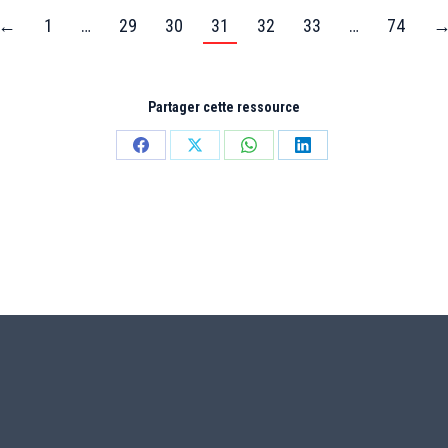
←
1
…
29
30
31
32
33
…
74
Partager cette ressource
Partager
Partager
Partager
Partager
sur
sur
sur
sur
Facebook
X
WhatsApp
LinkedIn