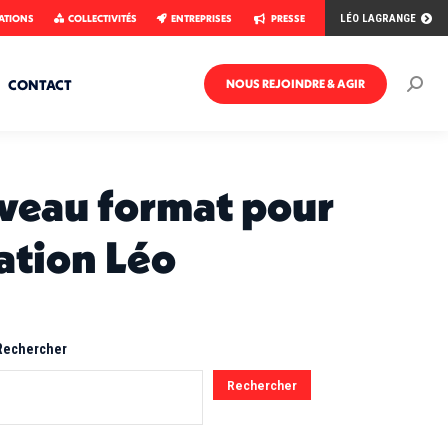
ATIONS
COLLECTIVITÉS
ENTREPRISES
PRESSE
LÉO LAGRANGE
CONTACT
NOUS REJOINDRE & AGIR
Rech
:
ouveau format pour
ation Léo
Rechercher
Rechercher