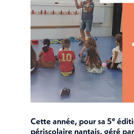
e
Cette année, pour sa 5
éditi
périscolaire nantais, géré p