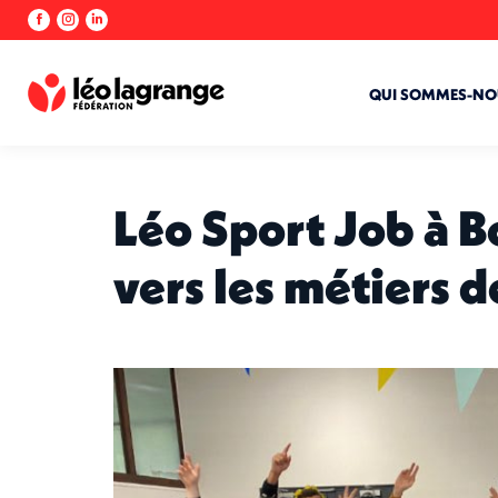
La
La
La
page
page
page
Facebook
Instagram
LinkedIn
s'ouvre
s'ouvre
s'ouvre
QUI SOMMES-NO
dans
dans
dans
une
une
une
nouvelle
nouvelle
nouvelle
fenêtre
fenêtre
fenêtre
Léo Sport Job à B
vers les métiers d