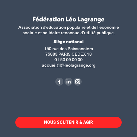
Fédération Léo Lagrange
Association d'éducation populaire et de l'économie
sociale et solidaire reconnue d’utilité publique.
Siège national
150 rue des Poissonniers
75883 PARIS CEDEX 18
01 53 09 00 00
accueil.fll@leolagrange.org
Retrouvez-nous sur :
La
La
La
page
page
page
Facebook
LinkedIn
Instagram
s'ouvre
s'ouvre
s'ouvre
dans
dans
dans
NOUS SOUTENIR & AGIR
une
une
une
nouvelle
nouvelle
nouvelle