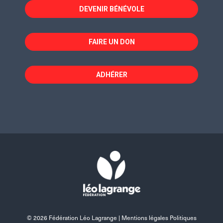
fenêtre
fenêtre
fenêtre
DEVENIR BÉNÉVOLE
FAIRE UN DON
ADHÉRER
© 2026 Fédération Léo Lagrange |
Mentions légales Politiques