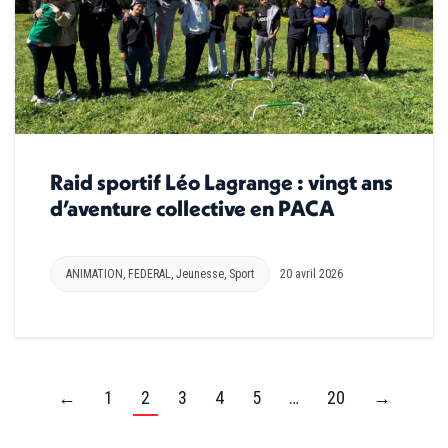
Raid sportif Léo Lagrange : vingt ans
d’aventure collective en PACA
ANIMATION
,
FEDERAL
,
Jeunesse
,
Sport
20 avril 2026
←
1
2
3
4
5
…
20
→