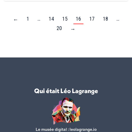
←
1
…
14
15
16
17
18
…
20
→
Qui était Léo Lagrange
Le musée digital :
leolagrange.io