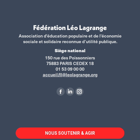
Fédération Léo Lagrange
Association d'éducation populaire et de l'économie
sociale et solidaire reconnue d’utilité publique.
Siège national
150 rue des Poissonniers
75883 PARIS CEDEX 18
01 53 09 00 00
accueil.fll@leolagrange.org
Retrouvez-nous sur :
La
La
La
page
page
page
Facebook
LinkedIn
Instagram
s'ouvre
s'ouvre
s'ouvre
dans
dans
dans
NOUS SOUTENIR & AGIR
une
une
une