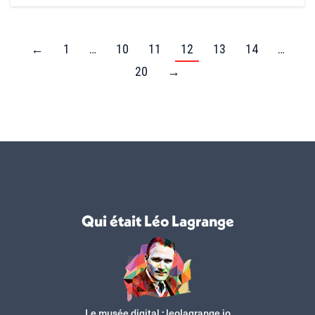
←
1
…
10
11
12
13
14
…
20
→
Qui était Léo Lagrange
Le musée digital :
leolagrange.io