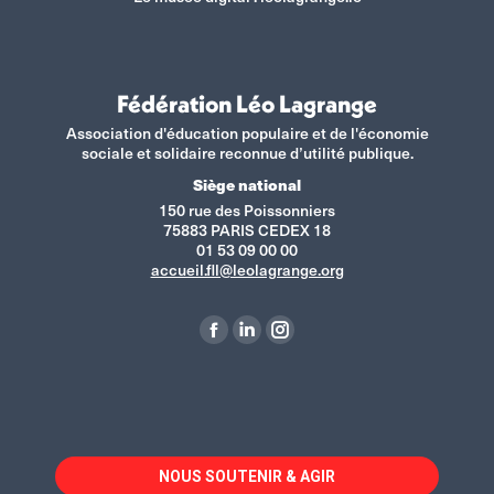
Fédération Léo Lagrange
Association d'éducation populaire et de l'économie
sociale et solidaire reconnue d’utilité publique.
Siège national
150 rue des Poissonniers
75883 PARIS CEDEX 18
01 53 09 00 00
accueil.fll@leolagrange.org
Retrouvez-nous sur :
La
La
La
page
page
page
Facebook
LinkedIn
Instagram
s'ouvre
s'ouvre
s'ouvre
dans
dans
dans
NOUS SOUTENIR & AGIR
une
une
une