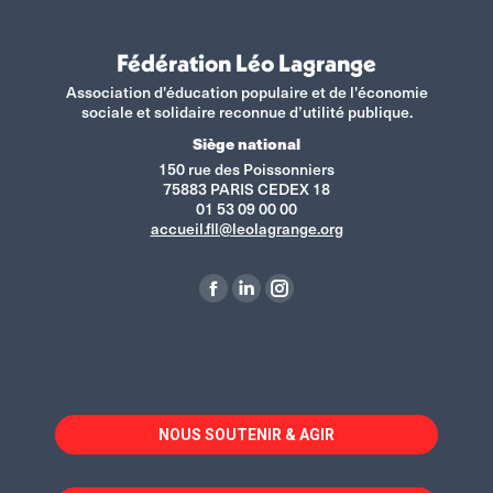
Fédération Léo Lagrange
Association d'éducation populaire et de l'économie
sociale et solidaire reconnue d’utilité publique.
Siège national
150 rue des Poissonniers
75883 PARIS CEDEX 18
01 53 09 00 00
accueil.fll@leolagrange.org
Retrouvez-nous sur :
La
La
La
page
page
page
Facebook
LinkedIn
Instagram
s'ouvre
s'ouvre
s'ouvre
dans
dans
dans
NOUS SOUTENIR & AGIR
une
une
une
nouvelle
nouvelle
nouvelle