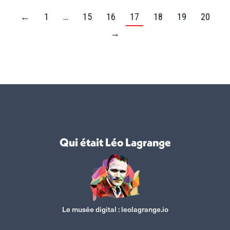
←
1
…
15
16
17
18
19
20
→
Qui était Léo Lagrange
Le musée digital :
leolagrange.io