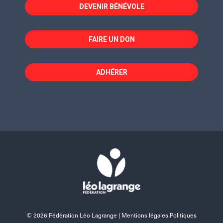
fenêtre
fenêtre
fenêtre
DEVENIR BÉNÉVOLE
FAIRE UN DON
ADHÉRER
© 2026 Fédération Léo Lagrange |
Mentions légales Politiques