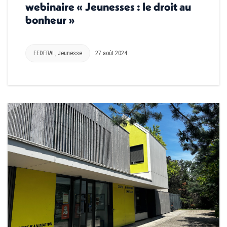
webinaire « Jeunesses : le droit au
bonheur »
FEDERAL
,
Jeunesse
27 août 2024