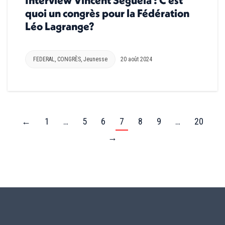
quoi un congrès pour la Fédération
Léo Lagrange?
FEDERAL
,
CONGRÈS
,
Jeunesse
20 août 2024
←
1
…
5
6
7
8
9
…
20
→