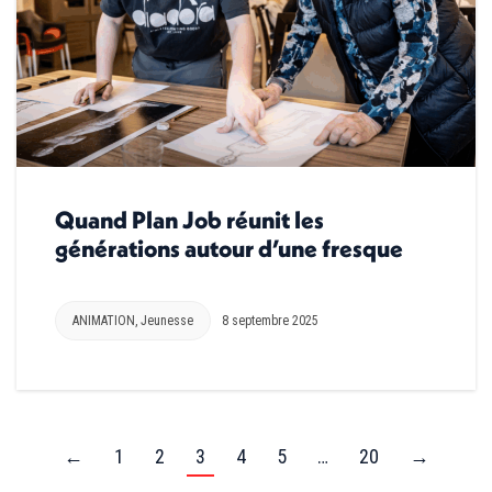
Quand Plan Job réunit les
générations autour d’une fresque
ANIMATION
,
Jeunesse
8 septembre 2025
←
1
2
3
4
5
…
20
→