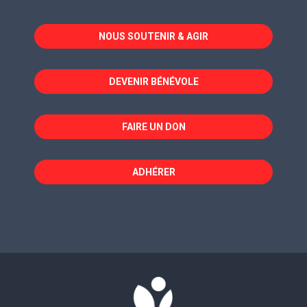
s'ouvre
s'ouvre
s'ouvre
dans
dans
dans
NOUS SOUTENIR & AGIR
une
une
une
nouvelle
nouvelle
nouvelle
fenêtre
fenêtre
fenêtre
DEVENIR BÉNÉVOLE
FAIRE UN DON
ADHÉRER