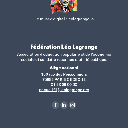
Le musée digital :
leolagrange.io
Fédération Léo Lagrange
Association d'éducation populaire et de l'économie
sociale et solidaire reconnue d’utilité publique.
Siège national
150 rue des Poissonniers
75883 PARIS CEDEX 18
01 53 09 00 00
accueil.fll@leolagrange.org
Retrouvez-nous sur :
La
La
La
page
page
page
Facebook
LinkedIn
Instagram