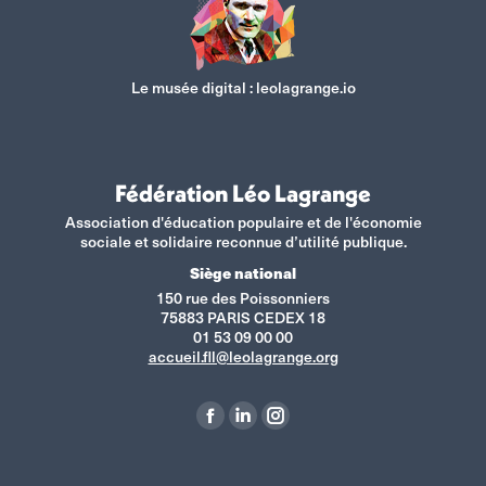
Le musée digital :
leolagrange.io
Fédération Léo Lagrange
Association d'éducation populaire et de l'économie
sociale et solidaire reconnue d’utilité publique.
Siège national
150 rue des Poissonniers
75883 PARIS CEDEX 18
01 53 09 00 00
accueil.fll@leolagrange.org
Retrouvez-nous sur :
La
La
La
page
page
page
Facebook
LinkedIn
Instagram