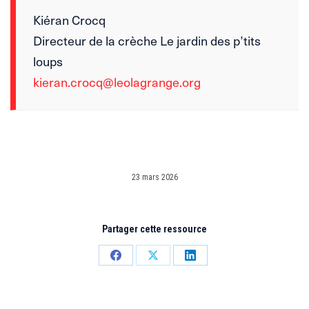
Kiéran Crocq
Directeur de la crèche Le jardin des p’tits
loups
kieran.crocq@leolagrange.org
23 mars 2026
Partager cette ressource
Partager
Partager
Partager
sur
sur
sur
Facebook
X
LinkedIn