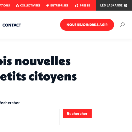
ATIONS
COLLECTIVITÉS
ENTREPRISES
PRESSE
LÉO LAGRANGE
CONTACT
NOUS REJOINDRE & AGIR
Rech
:
ois nouvelles
etits citoyens
Rechercher
Rechercher