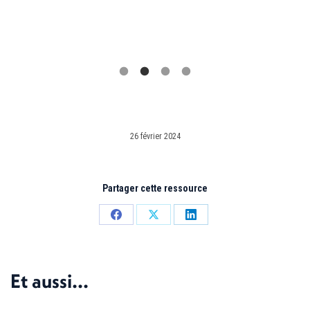
26 février 2024
Partager cette ressource
Partager
Partager
Partager
sur
sur
sur
Facebook
X
LinkedIn
Et aussi...