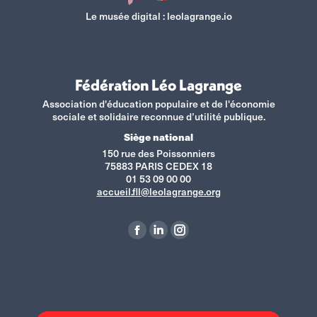
Le musée digital :
leolagrange.io
Fédération Léo Lagrange
Association d'éducation populaire et de l'économie
sociale et solidaire reconnue d’utilité publique.
Siège national
150 rue des Poissonniers
75883 PARIS CEDEX 18
01 53 09 00 00
accueil.fll@leolagrange.org
Retrouvez-nous sur :
La
La
La
page
page
page
Facebook
LinkedIn
Instagram
s'ouvre
s'ouvre
s'ouvre
dans
dans
dans