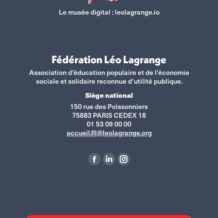
Le musée digital :
leolagrange.io
Fédération Léo Lagrange
Association d'éducation populaire et de l'économie
sociale et solidaire reconnue d’utilité publique.
Siège national
150 rue des Poissonniers
75883 PARIS CEDEX 18
01 53 09 00 00
accueil.fll@leolagrange.org
Retrouvez-nous sur :
La
La
La
page
page
page
Facebook
LinkedIn
Instagram
s'ouvre
s'ouvre
s'ouvre
dans
dans
dans