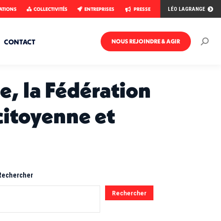
ATIONS
COLLECTIVITÉS
ENTREPRISES
PRESSE
LÉO LAGRANGE
CONTACT
NOUS REJOINDRE & AGIR
Rech
:
e, la Fédération
citoyenne et
Rechercher
Rechercher