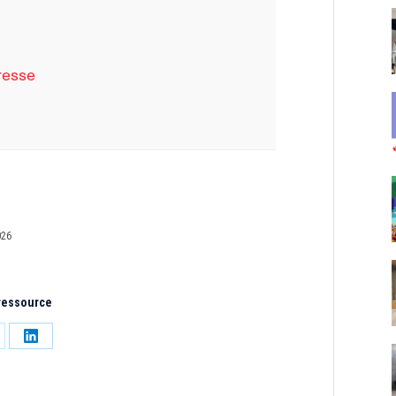
resse
026
 ressource
tager
Partager
sur