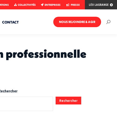
ATIONS
COLLECTIVITÉS
ENTREPRISES
PRESSE
LÉO LAGRANGE
CONTACT
NOUS REJOINDRE & AGIR
Rech
:
on professionnelle
Rechercher
Rechercher