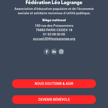
Fédération Léo Lagrange
Association d'éducation populaire et de l'économie
sociale et solidaire reconnue d’utilité publique.
Siège national
150 rue des Poissonniers
75883 PARIS CEDEX 18
01 53 09 00 00
accueil.fll@leolagrange.org
Retrouvez-nous sur :
La
La
La
page
page
page
Facebook
LinkedIn
Instagram
s'ouvre
s'ouvre
s'ouvre
dans
dans
dans
NOUS SOUTENIR & AGIR
une
une
une
nouvelle
nouvelle
nouvelle
fenêtre
fenêtre
fenêtre
DEVENIR BÉNÉVOLE