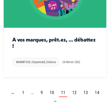
A vos marques, prêt.es, … débattez
!
ANIMATION
,
Citoyenneté
,
Enfance
24 février 2022
←
1
…
9
10
11
12
13
14
→