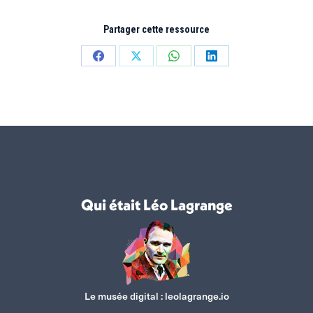
Partager cette ressource
Partager
Partager
Partager
Partager
sur
sur
sur
sur
Facebook
X
WhatsApp
LinkedIn
Qui était Léo Lagrange
Le musée digital :
leolagrange.io