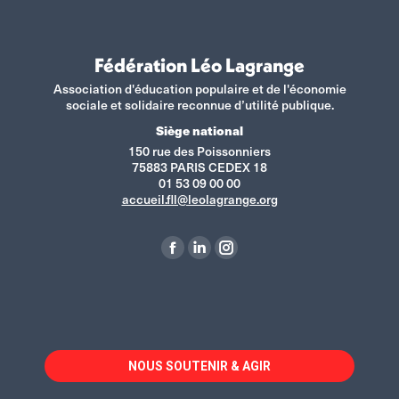
Fédération Léo Lagrange
Association d'éducation populaire et de l'économie
sociale et solidaire reconnue d’utilité publique.
Siège national
150 rue des Poissonniers
75883 PARIS CEDEX 18
01 53 09 00 00
accueil.fll@leolagrange.org
Retrouvez-nous sur :
La
La
La
page
page
page
Facebook
LinkedIn
Instagram
s'ouvre
s'ouvre
s'ouvre
dans
dans
dans
NOUS SOUTENIR & AGIR
une
une
une
nouvelle
nouvelle
nouvelle