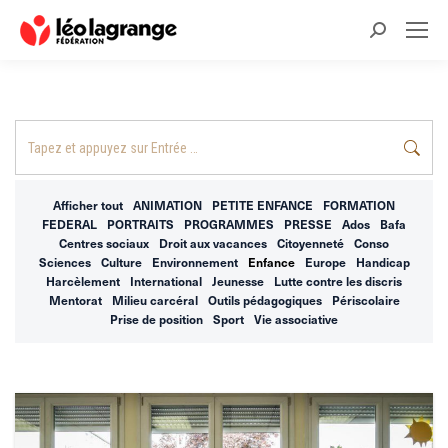
Recherche
:
Recherche
:
Afficher tout
ANIMATION
PETITE ENFANCE
FORMATION
FEDERAL
PORTRAITS
PROGRAMMES
PRESSE
Ados
Bafa
Centres sociaux
Droit aux vacances
Citoyenneté
Conso
Sciences
Culture
Environnement
Enfance
Europe
Handicap
Harcèlement
International
Jeunesse
Lutte contre les discris
Mentorat
Milieu carcéral
Outils pédagogiques
Périscolaire
Prise de position
Sport
Vie associative