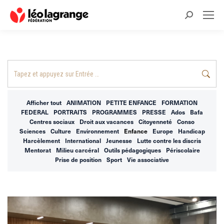
Recherche
:
Recherche
:
Afficher tout
ANIMATION
PETITE ENFANCE
FORMATION
FEDERAL
PORTRAITS
PROGRAMMES
PRESSE
Ados
Bafa
Centres sociaux
Droit aux vacances
Citoyenneté
Conso
Sciences
Culture
Environnement
Enfance
Europe
Handicap
Harcèlement
International
Jeunesse
Lutte contre les discris
Mentorat
Milieu carcéral
Outils pédagogiques
Périscolaire
Prise de position
Sport
Vie associative