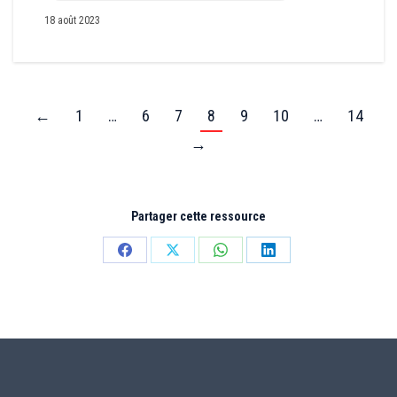
18 août 2023
←
1
…
6
7
8
9
10
…
14
→
Partager cette ressource
Partager
Partager
Partager
Partager
sur
sur
sur
sur
Facebook
X
WhatsApp
LinkedIn