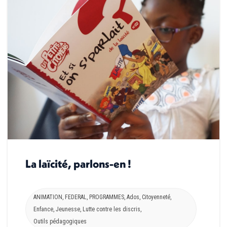
La laïcité, parlons-en !
ANIMATION
,
FEDERAL
,
PROGRAMMES
,
Ados
,
Citoyenneté
,
Enfance
,
Jeunesse
,
Lutte contre les discris
,
Outils pédagogiques