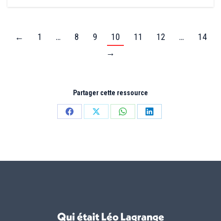
←
1
…
8
9
10
11
12
…
14
→
Partager cette ressource
Partager
Partager
Partager
Partager
sur
sur
sur
sur
Facebook
X
WhatsApp
LinkedIn
Qui était Léo Lagrange