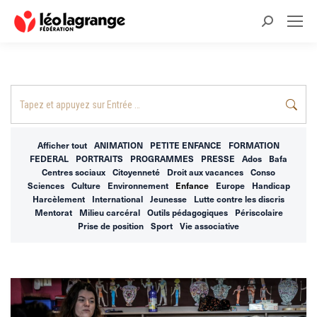
Recherche
:
Recherche
:
Afficher tout
ANIMATION
PETITE ENFANCE
FORMATION
FEDERAL
PORTRAITS
PROGRAMMES
PRESSE
Ados
Bafa
Centres sociaux
Citoyenneté
Droit aux vacances
Conso
Sciences
Culture
Environnement
Enfance
Europe
Handicap
Harcèlement
International
Jeunesse
Lutte contre les discris
Mentorat
Milieu carcéral
Outils pédagogiques
Périscolaire
Prise de position
Sport
Vie associative