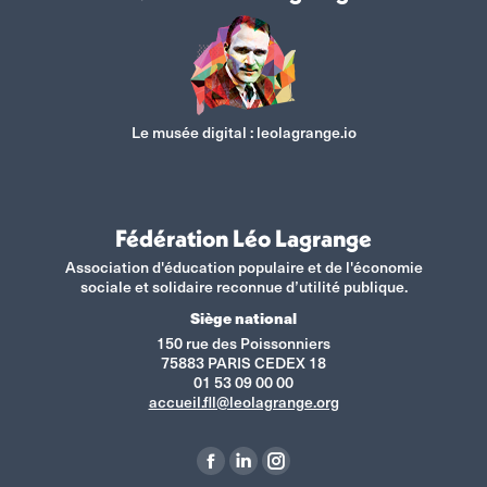
Le musée digital :
leolagrange.io
Fédération Léo Lagrange
Association d'éducation populaire et de l'économie
sociale et solidaire reconnue d’utilité publique.
Siège national
150 rue des Poissonniers
75883 PARIS CEDEX 18
01 53 09 00 00
accueil.fll@leolagrange.org
Retrouvez-nous sur :
La
La
La