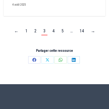
4 août 2025
←
1
2
3
4
5
…
14
→
Partager cette ressource
Partager
Partager
Partager
Partager
sur
sur
sur
sur
Facebook
X
WhatsApp
LinkedIn