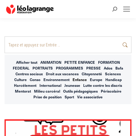
Recherche
:
Recherche
:
Afficher tout
ANIMATION
PETITE ENFANCE
FORMATION
FEDERAL
PORTRAITS
PROGRAMMES
PRESSE
Ados
Bafa
Centres sociaux
Droit aux vacances
Citoyenneté
Sciences
Culture
Conso
Environnement
Enfance
Europe
Handicap
Harcèlement
International
Jeunesse
Lutte contre les discris
Mentorat
Milieu carcéral
Outils pédagogiques
Périscolaire
Prise de position
Sport
Vie associative