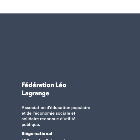
Fédération Léo
Lagrange
Association d'éducation populaire
et de l'économie sociale et
solidaire reconnue d’utilité
publique.
Siège national