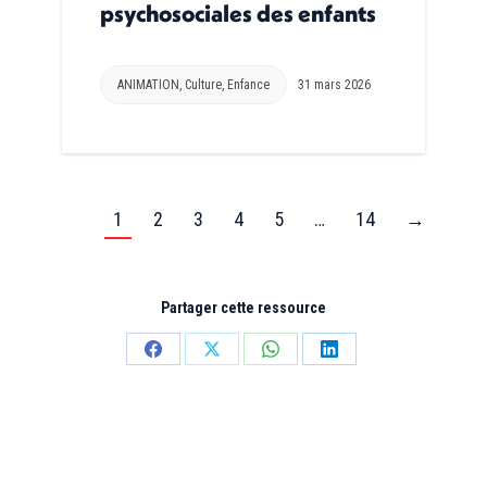
psychosociales des enfants
ANIMATION
,
Culture
,
Enfance
31 mars 2026
1
2
3
4
5
…
14
→
Partager cette ressource
Partager
Partager
Partager
Partager
sur
sur
sur
sur
Facebook
X
WhatsApp
LinkedIn