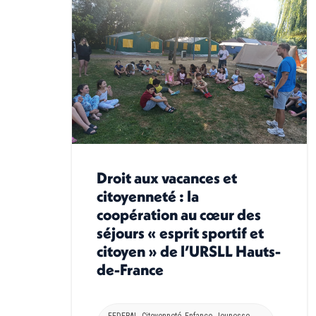
Droit aux vacances et
citoyenneté : la
coopération au cœur des
séjours « esprit sportif et
citoyen » de l’URSLL Hauts-
de-France
FEDERAL
,
Citoyenneté
,
Enfance
,
Jeunesse
,