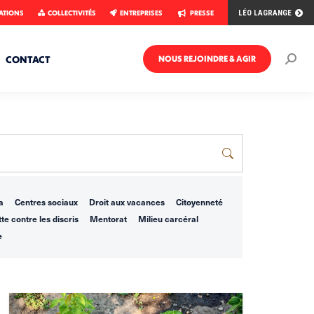
ATIONS
COLLECTIVITÉS
ENTREPRISES
PRESSE
LÉO LAGRANGE
CONTACT
NOUS REJOINDRE & AGIR
Rech
:
a
Centres sociaux
Droit aux vacances
Citoyenneté
te contre les discris
Mentorat
Milieu carcéral
e