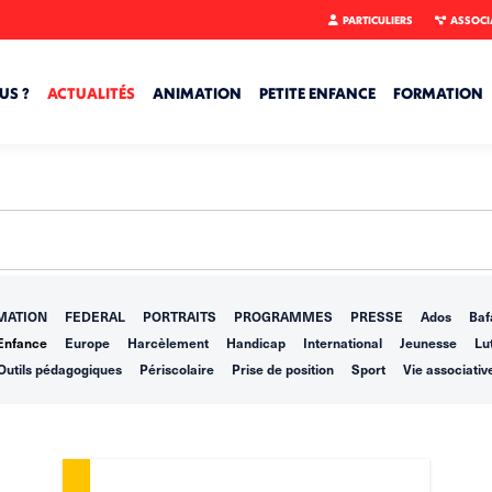
PARTICULIERS
ASSOCI
US ?
ACTUALITÉS
ANIMATION
PETITE ENFANCE
FORMATION
MATION
FEDERAL
PORTRAITS
PROGRAMMES
PRESSE
Ados
Baf
Enfance
Europe
Harcèlement
Handicap
International
Jeunesse
Lut
Outils pédagogiques
Périscolaire
Prise de position
Sport
Vie associativ