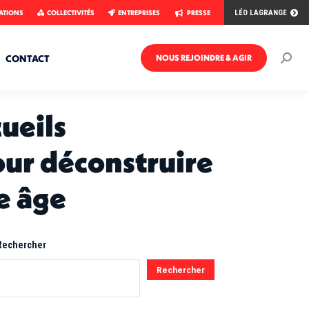
ATIONS
COLLECTIVITÉS
ENTREPRISES
PRESSE
LÉO LAGRANGE
CONTACT
NOUS REJOINDRE & AGIR
Rech
:
cueils
our déconstruire
e âge
Rechercher
Rechercher