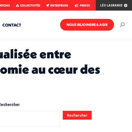
ATIONS
COLLECTIVITÉS
ENTREPRISES
PRESSE
LÉO LAGRANGE
CONTACT
NOUS REJOINDRE & AGIR
Rech
:
alisée entre
onomie au cœur des
Rechercher
Rechercher