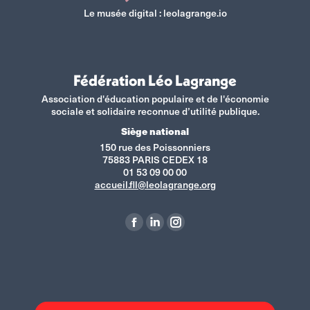
Le musée digital :
leolagrange.io
Fédération Léo Lagrange
Association d'éducation populaire et de l'économie
sociale et solidaire reconnue d’utilité publique.
Siège national
150 rue des Poissonniers
75883 PARIS CEDEX 18
01 53 09 00 00
accueil.fll@leolagrange.org
Retrouvez-nous sur :
La
La
La
page
page
page
Facebook
LinkedIn
Instagram
s'ouvre
s'ouvre
s'ouvre
dans
dans
dans