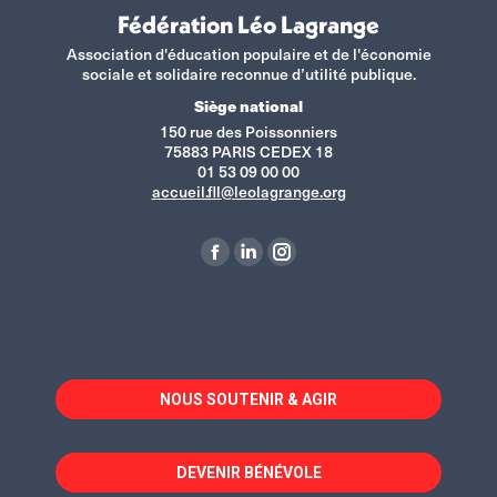
Fédération Léo Lagrange
Association d'éducation populaire et de l'économie
sociale et solidaire reconnue d’utilité publique.
Siège national
150 rue des Poissonniers
75883 PARIS CEDEX 18
01 53 09 00 00
accueil.fll@leolagrange.org
Retrouvez-nous sur :
La
La
La
page
page
page
Facebook
LinkedIn
Instagram
s'ouvre
s'ouvre
s'ouvre
dans
dans
dans
NOUS SOUTENIR & AGIR
une
une
une
nouvelle
nouvelle
nouvelle
fenêtre
fenêtre
fenêtre
DEVENIR BÉNÉVOLE