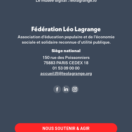
Le musée digital :
leolagrange.io
Fédération Léo Lagrange
Association d'éducation populaire et de l'économie
sociale et solidaire reconnue d’utilité publique.
Siège national
150 rue des Poissonniers
75883 PARIS CEDEX 18
01 53 09 00 00
accueil.fll@leolagrange.org
Retrouvez-nous sur :
La
La
La
page
page
page
Facebook
LinkedIn
Instagram
s'ouvre
s'ouvre
s'ouvre
dans
dans
dans
NOUS SOUTENIR & AGIR
une
une
une