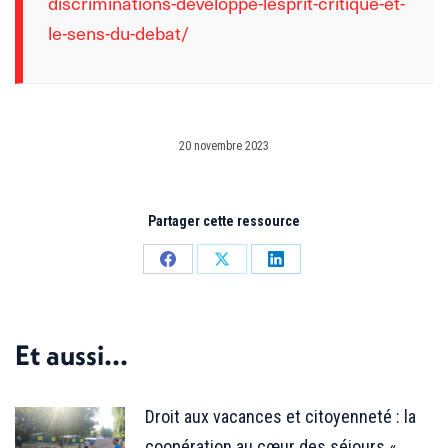
discriminations-developpe-lesprit-critique-et-
le-sens-du-debat/
20 novembre 2023
Partager cette ressource
Partager
Partager
Partager
sur
sur
sur
Facebook
X
LinkedIn
Et aussi...
Droit aux vacances et citoyenneté : la
coopération au cœur des séjours «