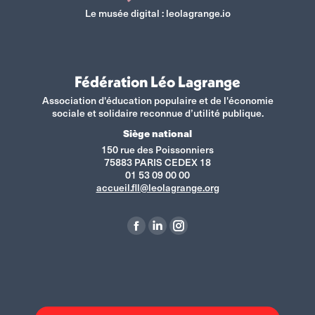
Le musée digital :
leolagrange.io
Fédération Léo Lagrange
Association d'éducation populaire et de l'économie
sociale et solidaire reconnue d’utilité publique.
Siège national
150 rue des Poissonniers
75883 PARIS CEDEX 18
01 53 09 00 00
accueil.fll@leolagrange.org
Retrouvez-nous sur :
La
La
La
page
page
page
Facebook
LinkedIn
Instagram
s'ouvre
s'ouvre
s'ouvre
dans
dans
dans