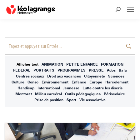
Recherche
:
Recherche
:
Afficher tout
ANIMATION
PETITE ENFANCE
FORMATION
FEDERAL
PORTRAITS
PROGRAMMES
PRESSE
Ados
Bafa
Centres sociaux
Droit aux vacances
Citoyenneté
Sciences
Culture
Conso
Environnement
Enfance
Europe
Harcèlement
Handicap
International
Jeunesse
Lutte contre les discris
Mentorat
Milieu carcéral
Outils pédagogiques
Périscolaire
Prise de position
Sport
Vie associative