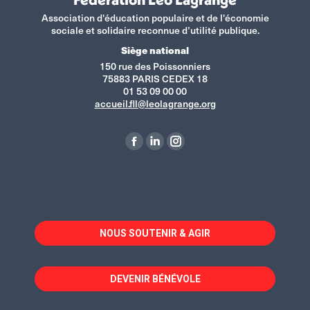
Association d'éducation populaire et de l'économie
sociale et solidaire reconnue d’utilité publique.
Siège national
150 rue des Poissonniers
75883 PARIS CEDEX 18
01 53 09 00 00
accueil.fll@leolagrange.org
Retrouvez-nous sur :
La
La
La
page
page
page
Facebook
LinkedIn
Instagram
s'ouvre
s'ouvre
s'ouvre
dans
dans
dans
NOUS SOUTENIR & AGIR
une
une
une
nouvelle
nouvelle
nouvelle
fenêtre
fenêtre
fenêtre
DEVENIR BÉNÉVOLE