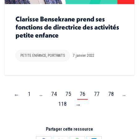
Clarisse Bensekrane prend ses
fonctions de directrice des activités
petite enfance
PETITE ENFANCE
,
PORTRAITS
7 janvier 2022
←
1
…
74
75
76
77
78
…
118
→
Partager cette ressource