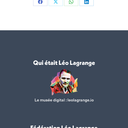
Partager
Partager
Partager
Partager
sur
sur
sur
sur
Facebook
X
WhatsApp
LinkedIn
Qui était Léo Lagrange
Le musée digital :
leolagrange.io
Fédération Léo Lagrange