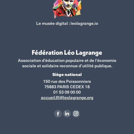
Le musée digital :
leolagrange.io
Fédération Léo Lagrange
Association d'éducation populaire et de l'économie
sociale et solidaire reconnue d’utilité publique.
Siège national
150 rue des Poissonniers
75883 PARIS CEDEX 18
01 53 09 00 00
accueil.fll@leolagrange.org
Retrouvez-nous sur :
La
La
La
page
page
page
Facebook
LinkedIn
Instagram