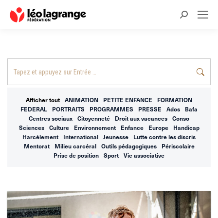
Recherche
:
Recherche
:
Afficher tout
ANIMATION
PETITE ENFANCE
FORMATION
FEDERAL
PORTRAITS
PROGRAMMES
PRESSE
Ados
Bafa
Centres sociaux
Citoyenneté
Droit aux vacances
Conso
Sciences
Culture
Environnement
Enfance
Europe
Handicap
Harcèlement
International
Jeunesse
Lutte contre les discris
Mentorat
Milieu carcéral
Outils pédagogiques
Périscolaire
Prise de position
Sport
Vie associative