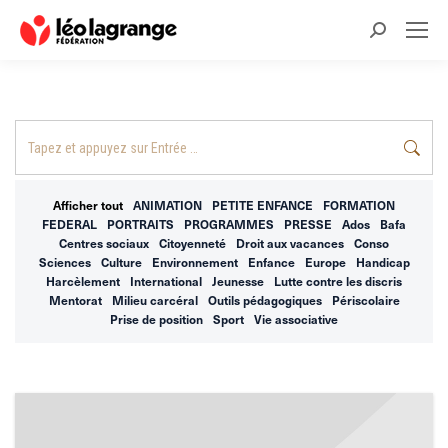
Recherche
:
Recherche
:
Afficher tout
ANIMATION
PETITE ENFANCE
FORMATION
FEDERAL
PORTRAITS
PROGRAMMES
PRESSE
Ados
Bafa
Centres sociaux
Citoyenneté
Droit aux vacances
Conso
Sciences
Culture
Environnement
Enfance
Europe
Handicap
Harcèlement
International
Jeunesse
Lutte contre les discris
Mentorat
Milieu carcéral
Outils pédagogiques
Périscolaire
Prise de position
Sport
Vie associative