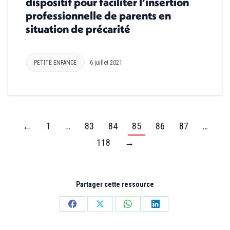
dispositif pour faciliter l’insertion
professionnelle de parents en
situation de précarité
PETITE ENFANCE
6 juillet 2021
←
1
…
83
84
85
86
87
…
118
→
Partager cette ressource
Partager
Partager
Partager
Partager
sur
sur
sur
sur