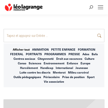
Recherche
:
Recherche
:
Afficher tout
ANIMATION
PETITE ENFANCE
FORMATION
FEDERAL
PORTRAITS
PROGRAMMES
PRESSE
Ados
Bafa
Centres sociaux
Citoyenneté
Droit aux vacances
Culture
Conso
Sciences
Environnement
Enfance
Europe
Harcèlement
Handicap
International
Jeunesse
Lutte contre les discris
Mentorat
Milieu carcéral
Outils pédagogiques
Périscolaire
Prise de position
Sport
Vie associative