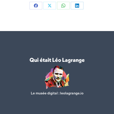
Partager
Partager
Partager
Partager
sur
sur
sur
sur
Facebook
X
WhatsApp
LinkedIn
Qui était Léo Lagrange
Le musée digital :
leolagrange.io