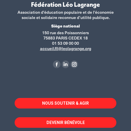
Fédération Léo Lagrange
Association d'éducation populaire et de l'économie
sociale et solidaire reconnue d’utilité publique.
Siège national
150 rue des Poissonniers
75883 PARIS CEDEX 18
01 53 09 00 00
accueil.fll@leolagrange.org
Retrouvez-nous sur :
La
La
La
page
page
page
Facebook
LinkedIn
Instagram
s'ouvre
s'ouvre
s'ouvre
dans
dans
dans
NOUS SOUTENIR & AGIR
une
une
une
nouvelle
nouvelle
nouvelle
fenêtre
fenêtre
fenêtre
DEVENIR BÉNÉVOLE