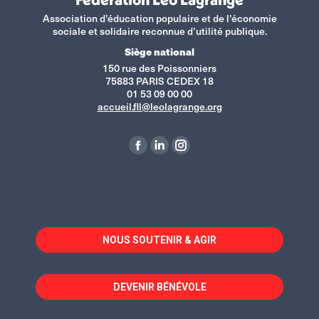
Association d'éducation populaire et de l'économie
sociale et solidaire reconnue d’utilité publique.
Siège national
150 rue des Poissonniers
75883 PARIS CEDEX 18
01 53 09 00 00
accueil.fll@leolagrange.org
Retrouvez-nous sur :
La
La
La
page
page
page
Facebook
LinkedIn
Instagram
s'ouvre
s'ouvre
s'ouvre
dans
dans
dans
NOUS SOUTENIR & AGIR
une
une
une
nouvelle
nouvelle
nouvelle
fenêtre
fenêtre
fenêtre
DEVENIR BÉNÉVOLE