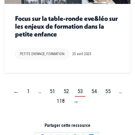
Focus sur la table-ronde eve&léo sur
les enjeux de formation dans la
petite enfance
PETITE ENFANCE
,
FORMATION
25 avril 2023
←
1
…
51
52
53
54
55
…
118
→
Partager cette ressource