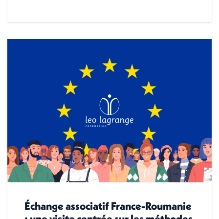
Échange associatif France-Roumanie
: une visite centrée sur les méthodes