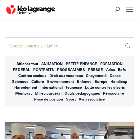
Recherche
:
Recherche
:
Afficher tout
ANIMATION
PETITE ENFANCE
FORMATION
FEDERAL
PORTRAITS
PROGRAMMES
PRESSE
Ados
Bafa
Centres sociaux
Droit aux vacances
Citoyenneté
Conso
Sciences
Culture
Environnement
Enfance
Europe
Handicap
Harcèlement
International
Jeunesse
Lutte contre les discris
Mentorat
Milieu carcéral
Outils pédagogiques
Périscolaire
Prise de position
Sport
Vie associative