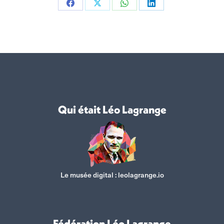
Partager
Partager
Partager
Partager
sur
sur
sur
sur
Facebook
X
WhatsApp
LinkedIn
Qui était Léo Lagrange
Le musée digital :
leolagrange.io
Fédération Léo Lagrange