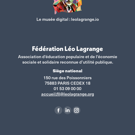
Le musée digital :
leolagrange.io
Fédération Léo Lagrange
Association d'éducation populaire et de l'économie
sociale et solidaire reconnue d’utilité publique.
Siège national
150 rue des Poissonniers
75883 PARIS CEDEX 18
01 53 09 00 00
accueil.fll@leolagrange.org
Retrouvez-nous sur :
La
La
La
page
page
page
Facebook
LinkedIn
Instagram