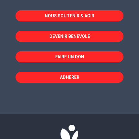
s'ouvre
s'ouvre
s'ouvre
dans
dans
dans
NOUS SOUTENIR & AGIR
une
une
une
nouvelle
nouvelle
nouvelle
fenêtre
fenêtre
fenêtre
DEVENIR BÉNÉVOLE
FAIRE UN DON
ADHÉRER