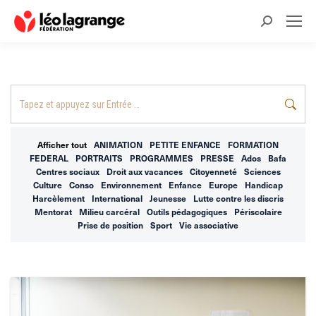
Recherche
:
Recherche
:
Afficher tout
ANIMATION
PETITE ENFANCE
FORMATION
FEDERAL
PORTRAITS
PROGRAMMES
PRESSE
Ados
Bafa
Centres sociaux
Droit aux vacances
Citoyenneté
Sciences
Culture
Conso
Environnement
Enfance
Europe
Handicap
Harcèlement
International
Jeunesse
Lutte contre les discris
Mentorat
Milieu carcéral
Outils pédagogiques
Périscolaire
Prise de position
Sport
Vie associative