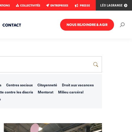
ATIONS
COLLECTIVITÉS
ENTREPRISES
PRESSE
LÉO LAGRANGE
CONTACT
NOUS REJOINDRE & AGIR
Rech
:
a
Centres sociaux
Citoyenneté
Droit aux vacances
te contre les discris
Mentorat
Milieu carcéral
e