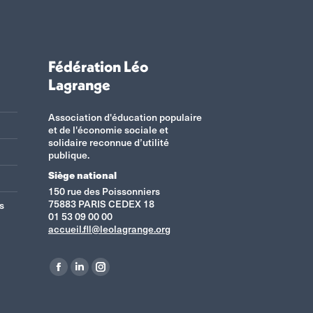
Fédération Léo
Lagrange
Association d'éducation populaire
et de l'économie sociale et
solidaire reconnue d’utilité
publique.
Siège national
150 rue des Poissonniers
75883 PARIS CEDEX 18
s
01 53 09 00 00
accueil.fll@leolagrange.org
Retrouvez-nous sur :
La
La
La
page
page
page
Facebook
LinkedIn
Instagram