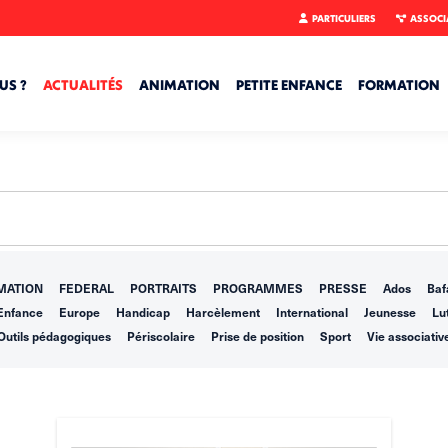
PARTICULIERS
ASSOCI
US ?
ACTUALITÉS
ANIMATION
PETITE ENFANCE
FORMATION
MATION
FEDERAL
PORTRAITS
PROGRAMMES
PRESSE
Ados
Baf
Enfance
Europe
Handicap
Harcèlement
International
Jeunesse
Lut
Outils pédagogiques
Périscolaire
Prise de position
Sport
Vie associativ