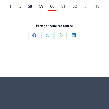
←
1
…
58
59
60
61
62
…
118
Partager cette ressource
Partager
Partager
Partager
Partager
sur
sur
sur
sur
Facebook
X
WhatsApp
LinkedIn