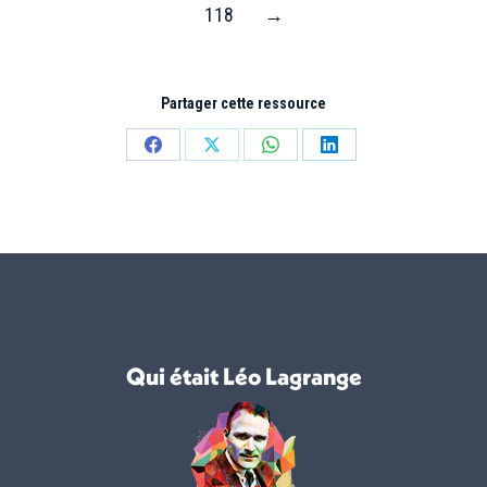
118
→
Partager cette ressource
Partager
Partager
Partager
Partager
sur
sur
sur
sur
Facebook
X
WhatsApp
LinkedIn
Qui était Léo Lagrange