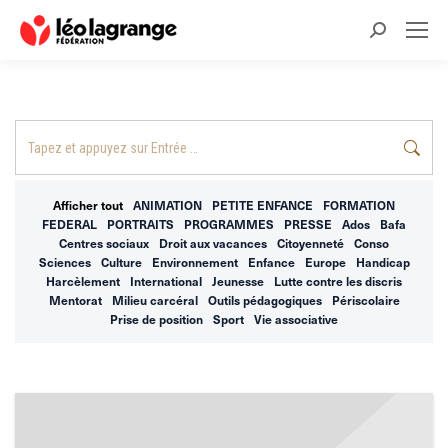
Recherche
:
Recherche
:
Afficher tout
ANIMATION
PETITE ENFANCE
FORMATION
FEDERAL
PORTRAITS
PROGRAMMES
PRESSE
Ados
Bafa
Centres sociaux
Droit aux vacances
Citoyenneté
Conso
Sciences
Culture
Environnement
Enfance
Europe
Handicap
Harcèlement
International
Jeunesse
Lutte contre les discris
Mentorat
Milieu carcéral
Outils pédagogiques
Périscolaire
Prise de position
Sport
Vie associative